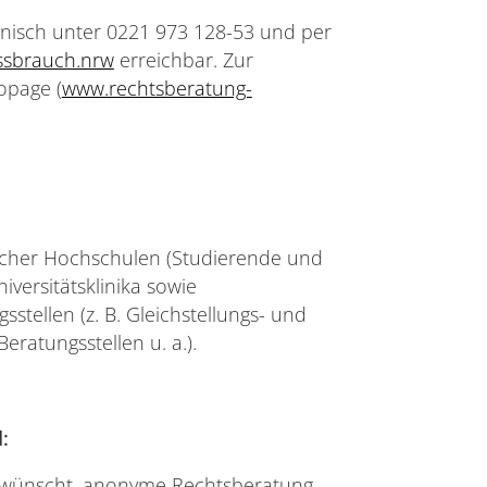
onisch unter 0221 973 128-53 und per
ssbrauch.nrw
erreichbar. Zur
opage (
www.rechtsberatung-
licher Hochschulen (Studierende und
iversitätsklinika sowie
stellen (z. B. Gleichstellungs- und
eratungsstellen u. a.).
:
 gewünscht, anonyme Rechtsberatung