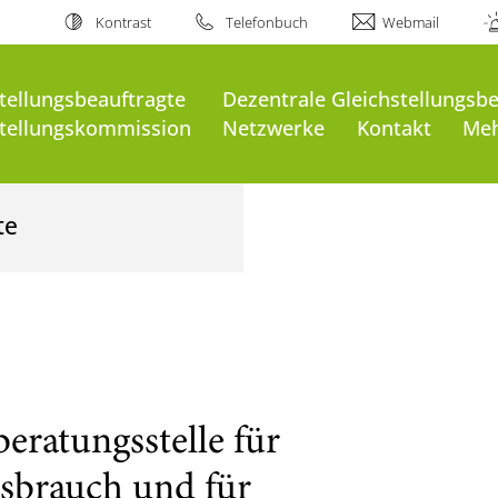
Kontrast
Telefonbuch
Webmail
tellungsbeauftragte
Dezentrale Gleichstellungsb
stellungskommission
Netzwerke
Kontakt
Meh
te
eratungsstelle für
sbrauch und für