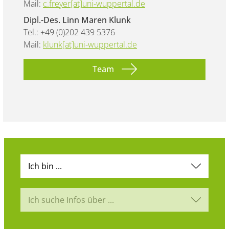
Mail:
c.freyer[at]uni-wuppertal.de
Dipl.-Des. Linn Maren Klunk
Tel.: +49 (0)202 439 5376
Mail:
klunk[at]uni-wuppertal.de
Team
Ich bin ...
Ich suche Infos über ...